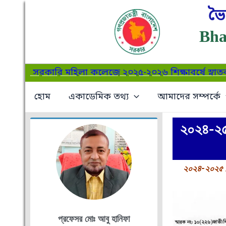
Skip
ভৈ
to
Bha
content
ৈরব সরকারি মহিলা কলেজে ২০২৫-২০২৬ শিক্ষাবর্ষে স্নাতক (সম্
হোম
একাডেমিক তথ্য
আমাদের সম্পর্কে
২০২৪-২৫ শ
২০২৪-২০২৫ শিক্
প্রফেসর মোঃ আবু হানিফা