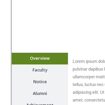
Overview
Lorem ipsum dolor 
pulvinar dapibus l
Faculty
ullamcorper matti
Notice
tellus, luctus ne
adipiscing elit. U
Alumni
amet, consectetur 