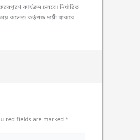
রপূরণ কার্যক্রম চলবে। নির্ধারিত
তায় কলেজ কর্তৃপক্ষ দায়ী থাকবে
uired fields are marked
*