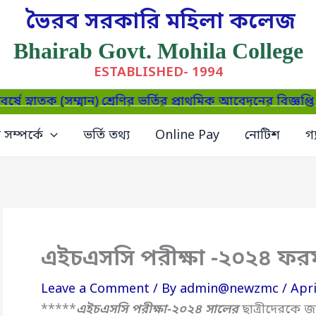
ভৈরব সরকারি মহিলা কলেজ
Bhairab Govt. Mohila College
ESTABLISHED- 1994
নাতক (সম্মান) শ্রেণির ভর্তির প্রাথমিক আবেদনের বিজ্ঞপ্তি 
সম্পর্কে
ভর্তি তথ্য
Online Pay
নোটিশ
গ্
এইচএসসি পরীক্ষা -২০২৪ ফরমপ
Leave a Comment
/ By
admin@newzmc
/
Apri
*****
এইচএসসি পরীক্ষা-২০২৪ সালের
ছাত্রীদেরকে জ